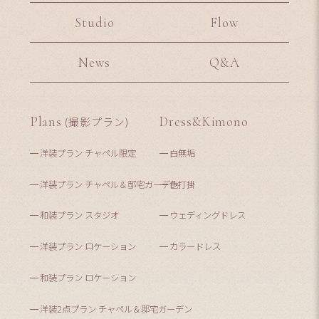
Studio
Flow
News
Q&A
Plans
(撮影プラン)
Dress&Kimono
洋装プラン チャペル限定
白無垢
洋装プラン チャペル＆邸宅ガーデン
色打掛
和装プラン スタジオ
ウェディングドレス
洋装プラン ロケーション
カラードレス
和装プラン ロケーション
洋装2点プラン チャペル＆邸宅ガーデン