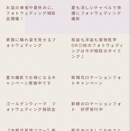
お盆の帰省や夏休みに。
夏も涼しいチャペルで快
フォトウェディング相談
適にフォトウェディング
会開催！
撮影
家族に晴れ姿を見せるフ
和装も洋装も実物見学
ォトウェディング
OK◎秋のフォトウェディ
ングは今が相談のタイミ
ング♪
夏の撮影でお得になるキ
紫陽花ロケーションフォ
ャンペーン実施中です
トキャンペーン
ゴールデンウィーク フ
新緑のロケーションフォ
ォトウェディング相談会
ト 好評受付中
【衣裳店見学ツアー】春
新年あけましておめでと