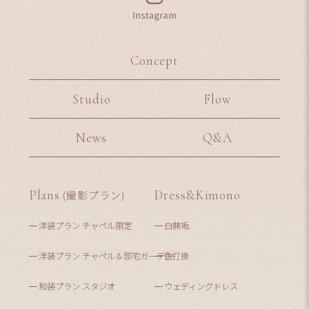
Concept
Studio
Flow
News
Q&A
Plans
(撮影プラン)
Dress&Kimono
洋装プラン チャペル限定
白無垢
洋装プラン チャペル＆邸宅ガーデン
色打掛
和装プラン スタジオ
ウェディングドレス