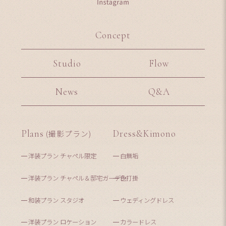
Concept
Studio
Flow
News
Q&A
Plans
(撮影プラン)
Dress&Kimono
洋装プラン チャペル限定
白無垢
洋装プラン チャペル＆邸宅ガーデン
色打掛
和装プラン スタジオ
ウェディングドレス
洋装プラン ロケーション
カラードレス