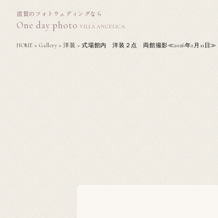
滋賀のフォトウェディングなら
One day photo
VILLA ANGELICA
HOME
>
Gallery
>
洋装
>
式場館内 洋装２点 両館撮影≪2026年2月11日≫