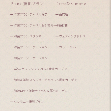
Plans
(撮影プラン)
Dress&Kimono
洋装プラン チャペル限定
白無垢
洋装プラン チャペル＆邸宅ガーデン
色打掛
和装プラン スタジオ
ウェディングドレス
洋装プラン ロケーション
カラードレス
和装プラン ロケーション
洋装2点プラン チャペル＆邸宅ガーデン
和装＆洋装 スタジオ・チャペル＆邸宅ガーデン
和装ロケ・洋装チャペル＆邸宅ガーデン
セレモニー撮影プラン